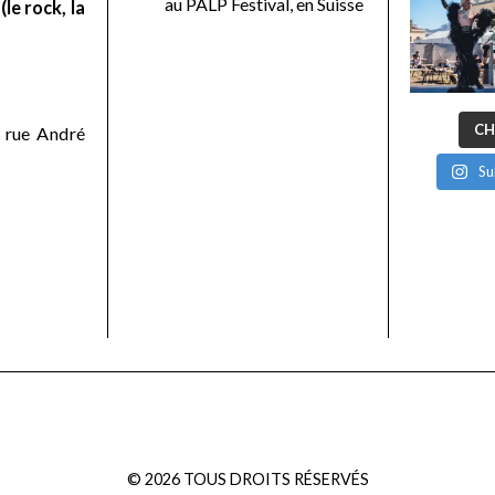
au PALP Festival, en Suisse
le rock, la
CH
 rue André
Su
©
2026
TOUS DROITS RÉSERVÉS