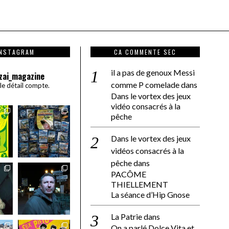
INSTAGRAM
CA COMMENTE SEC
il a pas de genoux Messi
zai_magazine
comme P comelade
dans
 le détail compte.
Dans le vortex des jeux
vidéo consacrés à la
pêche
Dans le vortex des jeux
vidéos consacrés à la
pêche
dans
PACÔME
THIELLEMENT
La séance d’Hip Gnose
La Patrie
dans
On a parlé Dolce Vita et