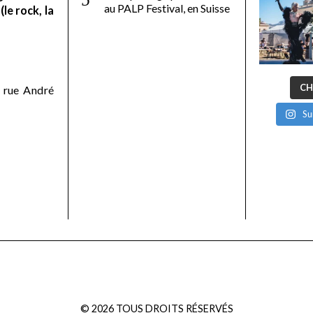
au PALP Festival, en Suisse
le rock, la
CH
 rue André
Su
©
2026
TOUS DROITS RÉSERVÉS