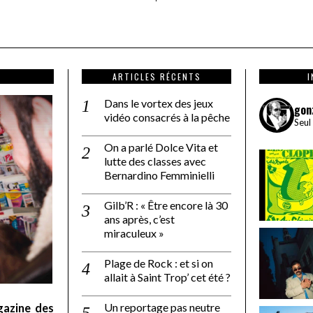
ARTICLES RÉCENTS
Dans le vortex des jeux
gon
vidéo consacrés à la pêche
Seul
On a parlé Dolce Vita et
lutte des classes avec
Bernardino Femminielli
Gilb’R : « Être encore là 30
ans après, c’est
miraculeux »
Plage de Rock : et si on
allait à Saint Trop’ cet été ?
Un reportage pas neutre
gazine des