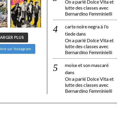
On a parlé Dolce Vita et
lutte des classes avec
Bernardino Femminielli
carte noire negra à l'o
tiede
dans
ARGER PLUS
On a parlé Dolce Vita et
lutte des classes avec
ivre sur Instagram
Bernardino Femminielli
moise et son mascaré
dans
On a parlé Dolce Vita et
lutte des classes avec
Bernardino Femminielli