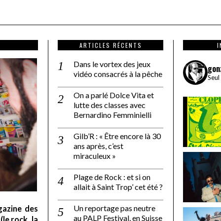
ARTICLES RÉCENTS
Dans le vortex des jeux
gon
vidéo consacrés à la pêche
Seul
On a parlé Dolce Vita et
lutte des classes avec
Bernardino Femminielli
Gilb’R : « Être encore là 30
ans après, c’est
miraculeux »
Plage de Rock : et si on
allait à Saint Trop’ cet été ?
Un reportage pas neutre
gazine des
au PALP Festival, en Suisse
le rock, la