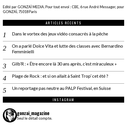
Edité par GONZAÏ MEDIA. Pour tout envoi : CBE, 6 rue André Messager, pour
GONZAÏ, 75018 Paris
ARTICLES RÉCENTS
Dans le vortex des jeux vidéo consacrés à la pêche
On a parlé Dolce Vita et lutte des classes avec Bernardino
Femminielli
Gilb’R : « Être encore là 30 ans après, c’est miraculeux »
Plage de Rock : et si on allait à Saint Trop’ cet été ?
Un reportage pas neutre au PALP Festival, en Suisse
INSTAGRAM
gonzai_magazine
Seul le détail compte.