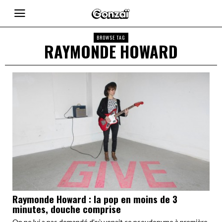
BROWSE TAG
RAYMONDE HOWARD
Raymonde Howard : la pop en moins de 3
minutes, douche comprise
On ne lui a pas demandé d’où venait ce pseudonyme à première