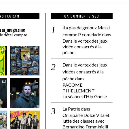
INSTAGRAM
CA COMMENTE SEC
il a pas de genoux Messi
zai_magazine
comme P comelade
dans
 le détail compte.
Dans le vortex des jeux
vidéo consacrés à la
pêche
Dans le vortex des jeux
vidéos consacrés à la
pêche
dans
PACÔME
THIELLEMENT
La séance d’Hip Gnose
La Patrie
dans
On a parlé Dolce Vita et
lutte des classes avec
Bernardino Femminielli