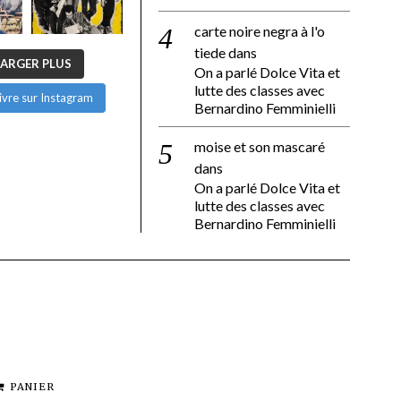
carte noire negra à l'o
tiede
dans
ARGER PLUS
On a parlé Dolce Vita et
lutte des classes avec
ivre sur Instagram
Bernardino Femminielli
moise et son mascaré
dans
On a parlé Dolce Vita et
lutte des classes avec
Bernardino Femminielli
PANIER