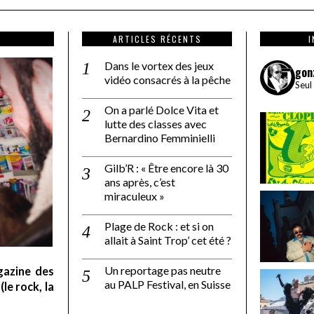
ARTICLES RÉCENTS
Dans le vortex des jeux
gon
vidéo consacrés à la pêche
Seul
On a parlé Dolce Vita et
lutte des classes avec
Bernardino Femminielli
Gilb’R : « Être encore là 30
ans après, c’est
miraculeux »
Plage de Rock : et si on
allait à Saint Trop’ cet été ?
Un reportage pas neutre
gazine des
au PALP Festival, en Suisse
le rock, la