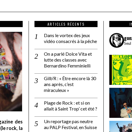
ARTICLES RÉCENTS
Dans le vortex des jeux
gon
vidéo consacrés à la pêche
Seul
On a parlé Dolce Vita et
lutte des classes avec
Bernardino Femminielli
Gilb’R : « Être encore là 30
ans après, c’est
miraculeux »
Plage de Rock : et si on
allait à Saint Trop’ cet été ?
Un reportage pas neutre
gazine des
au PALP Festival, en Suisse
le rock, la