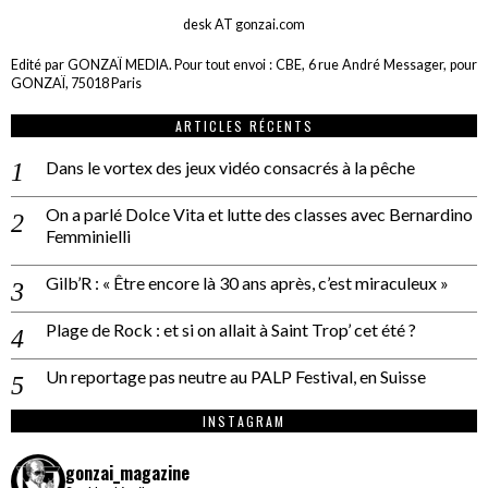
desk AT gonzai.com
Edité par GONZAÏ MEDIA. Pour tout envoi : CBE, 6 rue André Messager, pour
GONZAÏ, 75018 Paris
ARTICLES RÉCENTS
Dans le vortex des jeux vidéo consacrés à la pêche
On a parlé Dolce Vita et lutte des classes avec Bernardino
Femminielli
Gilb’R : « Être encore là 30 ans après, c’est miraculeux »
Plage de Rock : et si on allait à Saint Trop’ cet été ?
Un reportage pas neutre au PALP Festival, en Suisse
INSTAGRAM
gonzai_magazine