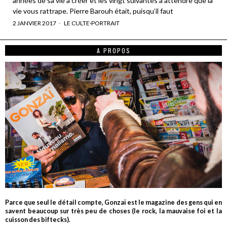
années de sa vie à créer et les vingt suivantes à attendre que la
vie vous rattrape. Pierre Barouh était, puisqu’il faut
2 JANVIER 2017
LE CULTE
·
PORTRAIT
A PROPOS
Parce que seul le détail compte, Gonzaï est le magazine des gens qui en
savent beaucoup sur très peu de choses (le rock, la mauvaise foi et la
cuisson des biftecks).