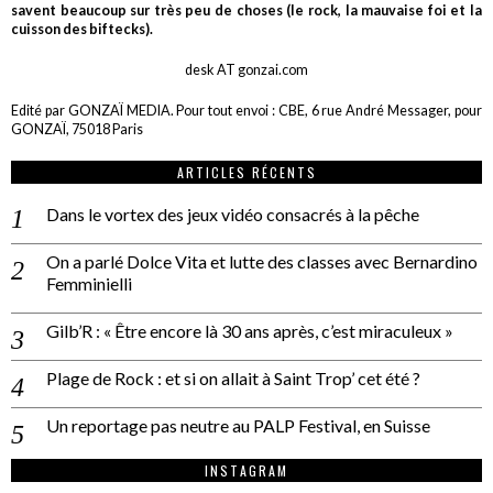
savent beaucoup sur très peu de choses (le rock, la mauvaise foi et la
cuisson des biftecks).
desk AT gonzai.com
Edité par GONZAÏ MEDIA. Pour tout envoi : CBE, 6 rue André Messager, pour
GONZAÏ, 75018 Paris
ARTICLES RÉCENTS
Dans le vortex des jeux vidéo consacrés à la pêche
On a parlé Dolce Vita et lutte des classes avec Bernardino
Femminielli
Gilb’R : « Être encore là 30 ans après, c’est miraculeux »
Plage de Rock : et si on allait à Saint Trop’ cet été ?
Un reportage pas neutre au PALP Festival, en Suisse
INSTAGRAM