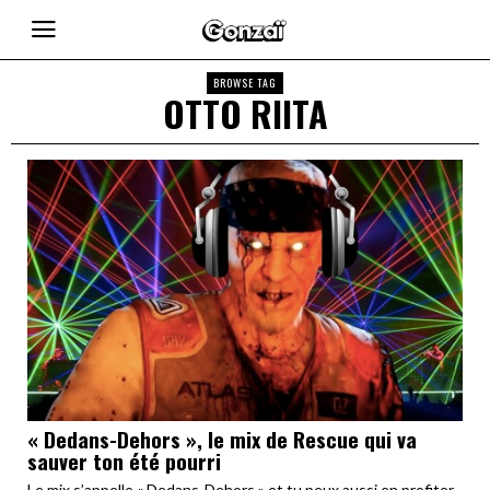
BROWSE TAG
OTTO RIITA
« Dedans-Dehors », le mix de Rescue qui va
sauver ton été pourri
Le mix s’appelle « Dedans-Dehors » et tu peux aussi en profiter