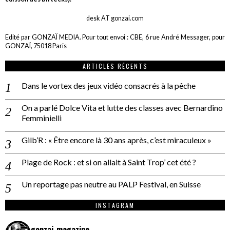
desk AT gonzai.com
Edité par GONZAÏ MEDIA. Pour tout envoi : CBE, 6 rue André Messager, pour
GONZAÏ, 75018 Paris
ARTICLES RÉCENTS
Dans le vortex des jeux vidéo consacrés à la pêche
On a parlé Dolce Vita et lutte des classes avec Bernardino
Femminielli
Gilb’R : « Être encore là 30 ans après, c’est miraculeux »
Plage de Rock : et si on allait à Saint Trop’ cet été ?
Un reportage pas neutre au PALP Festival, en Suisse
INSTAGRAM
gonzai_magazine