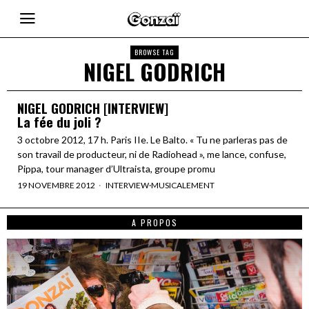
BROWSE TAG
NIGEL GODRICH
NIGEL GODRICH [INTERVIEW]
La fée du joli ?
3 octobre 2012, 17 h. Paris IIe. Le Balto. « Tu ne parleras pas de
son travail de producteur, ni de Radiohead », me lance, confuse,
Pippa, tour manager d’Ultraista, groupe promu
19 NOVEMBRE 2012
INTERVIEW
·
MUSICALEMENT
A PROPOS