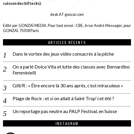
cuisson des biftecks).
desk AT gonzai.com
Edité par GONZAÏ MEDIA. Pour tout envoi : CBE, 6 rue André Messager, pour
GONZAÏ, 75018 Paris
ARTICLES RÉCENTS
Dans le vortex des jeux vidéo consacrés à la pêche
On a parlé Dolce Vita et lutte des classes avec Bernardino
Femminielli
Gilb’R : « Être encore là 30 ans après, c’est miraculeux »
Plage de Rock : et si on allait à Saint Trop’ cet été ?
Un reportage pas neutre au PALP Festival, en Suisse
INSTAGRAM