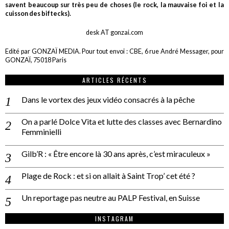
savent beaucoup sur très peu de choses (le rock, la mauvaise foi et la
cuisson des biftecks).
desk AT gonzai.com
Edité par GONZAÏ MEDIA. Pour tout envoi : CBE, 6 rue André Messager, pour
GONZAÏ, 75018 Paris
ARTICLES RÉCENTS
Dans le vortex des jeux vidéo consacrés à la pêche
On a parlé Dolce Vita et lutte des classes avec Bernardino
Femminielli
Gilb’R : « Être encore là 30 ans après, c’est miraculeux »
Plage de Rock : et si on allait à Saint Trop’ cet été ?
Un reportage pas neutre au PALP Festival, en Suisse
INSTAGRAM