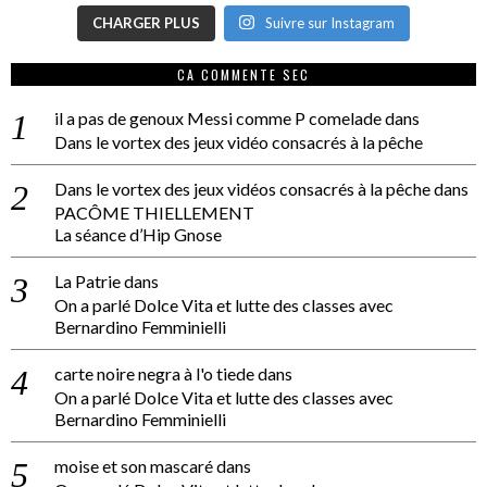
CHARGER PLUS
Suivre sur Instagram
CA COMMENTE SEC
il a pas de genoux Messi comme P comelade
dans
Dans le vortex des jeux vidéo consacrés à la pêche
Dans le vortex des jeux vidéos consacrés à la pêche
dans
PACÔME THIELLEMENT
La séance d’Hip Gnose
La Patrie
dans
On a parlé Dolce Vita et lutte des classes avec
Bernardino Femminielli
carte noire negra à l'o tiede
dans
On a parlé Dolce Vita et lutte des classes avec
Bernardino Femminielli
moise et son mascaré
dans