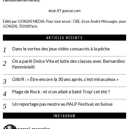
cuisson des biftecks).
desk AT gonzai.com
Edité par GONZAÏ MEDIA. Pour tout envoi : CBE, 6 rue André Messager, pour
GONZAÏ, 75018 Paris
ARTICLES RÉCENTS
Dans le vortex des jeux vidéo consacrés à la pêche
On a parlé Dolce Vita et lutte des classes avec Bernardino
Femminielli
Gilb’R : « Être encore là 30 ans après, c’est miraculeux »
Plage de Rock : et si on allait à Saint Trop’ cet été ?
Un reportage pas neutre au PALP Festival, en Suisse
INSTAGRAM