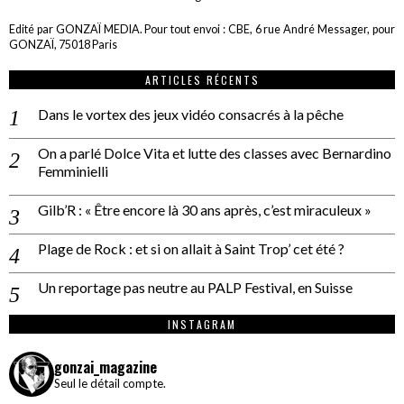
Edité par GONZAÏ MEDIA. Pour tout envoi : CBE, 6 rue André Messager, pour
GONZAÏ, 75018 Paris
ARTICLES RÉCENTS
Dans le vortex des jeux vidéo consacrés à la pêche
On a parlé Dolce Vita et lutte des classes avec Bernardino
Femminielli
Gilb’R : « Être encore là 30 ans après, c’est miraculeux »
Plage de Rock : et si on allait à Saint Trop’ cet été ?
Un reportage pas neutre au PALP Festival, en Suisse
INSTAGRAM
gonzai_magazine
Seul le détail compte.