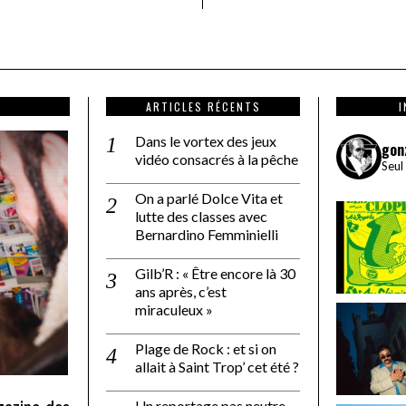
ARTICLES RÉCENTS
Dans le vortex des jeux
gon
vidéo consacrés à la pêche
Seul
On a parlé Dolce Vita et
lutte des classes avec
Bernardino Femminielli
Gilb’R : « Être encore là 30
ans après, c’est
miraculeux »
Plage de Rock : et si on
allait à Saint Trop’ cet été ?
Un reportage pas neutre