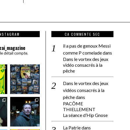
INSTAGRAM
CA COMMENTE SEC
il a pas de genoux Messi
zai_magazine
comme P comelade
dans
 le détail compte.
Dans le vortex des jeux
vidéo consacrés à la
pêche
Dans le vortex des jeux
vidéos consacrés à la
pêche
dans
PACÔME
THIELLEMENT
La séance d’Hip Gnose
La Patrie
dans