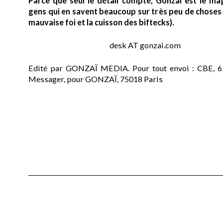
Parce que seul le détail compte, Gonzaï est le ma
gens qui en savent beaucoup sur très peu de choses (
mauvaise foi et la cuisson des biftecks).
desk AT gonzai.com
Edité par GONZAÏ MEDIA. Pour tout envoi : CBE, 6
Messager, pour GONZAÏ, 75018 Paris