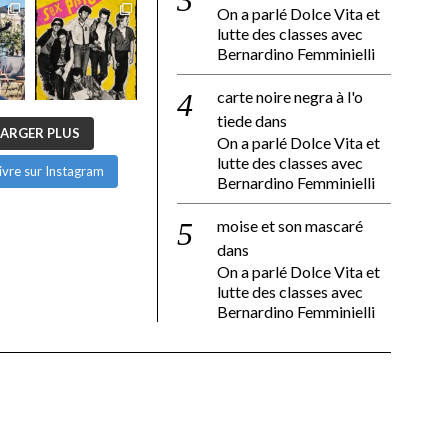
On a parlé Dolce Vita et
lutte des classes avec
Bernardino Femminielli
carte noire negra à l'o
tiede
dans
ARGER PLUS
On a parlé Dolce Vita et
lutte des classes avec
ivre sur Instagram
Bernardino Femminielli
moise et son mascaré
dans
On a parlé Dolce Vita et
lutte des classes avec
Bernardino Femminielli