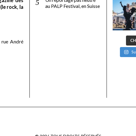
gazine des
au PALP Festival, en Suisse
le rock, la
CH
 rue André
Su