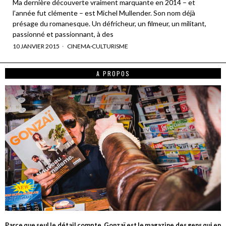
Ma dernière découverte vraiment marquante en 2014 – et
l’année fut clémente – est Michel Mullender. Son nom déjà
présage du romanesque. Un défricheur, un filmeur, un militant,
passionné et passionnant, à des
10 JANVIER 2015
CINEMA
·
CULTURISME
A PROPOS
Parce que seul le détail compte, Gonzaï est le magazine des gens qui en