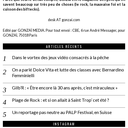
savent beaucoup sur très peu de choses (le rock, la mauvaise foi et la
cuisson des biftecks).
desk AT gonzai.com
Edité par GONZAÏ MEDIA. Pour tout envoi : CBE, 6 rue André Messager, pour
GONZAÏ, 75018 Paris
ARTICLES RÉCENTS
Dans le vortex des jeux vidéo consacrés à la pêche
On a parlé Dolce Vita et lutte des classes avec Bernardino
Femminielli
Gilb’R : « Être encore là 30 ans après, c’est miraculeux »
Plage de Rock : et si on allait à Saint Trop’ cet été ?
Un reportage pas neutre au PALP Festival, en Suisse
INSTAGRAM