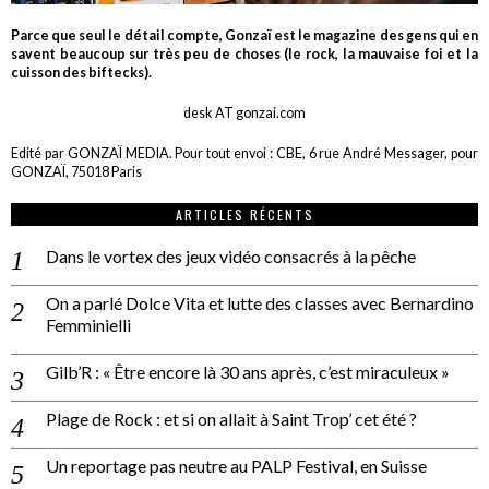
Parce que seul le détail compte, Gonzaï est le magazine des gens qui en
savent beaucoup sur très peu de choses (le rock, la mauvaise foi et la
cuisson des biftecks).
desk AT gonzai.com
Edité par GONZAÏ MEDIA. Pour tout envoi : CBE, 6 rue André Messager, pour
GONZAÏ, 75018 Paris
ARTICLES RÉCENTS
Dans le vortex des jeux vidéo consacrés à la pêche
On a parlé Dolce Vita et lutte des classes avec Bernardino
Femminielli
Gilb’R : « Être encore là 30 ans après, c’est miraculeux »
Plage de Rock : et si on allait à Saint Trop’ cet été ?
Un reportage pas neutre au PALP Festival, en Suisse