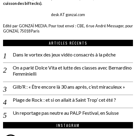
cuisson des biftecks).
desk AT gonzai.com
Edité par GONZAÏ MEDIA. Pour tout envoi : CBE, 6 rue André Messager, pour
GONZAÏ, 75018 Paris
ARTICLES RÉCENTS
Dans le vortex des jeux vidéo consacrés à la pêche
On a parlé Dolce Vita et lutte des classes avec Bernardino
Femminielli
Gilb’R : « Être encore là 30 ans après, c’est miraculeux »
Plage de Rock : et si on allait à Saint Trop’ cet été ?
Un reportage pas neutre au PALP Festival, en Suisse
INSTAGRAM