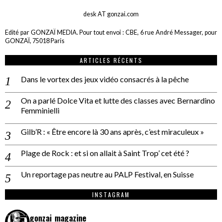
desk AT gonzai.com
Edité par GONZAÏ MEDIA. Pour tout envoi : CBE, 6 rue André Messager, pour
GONZAÏ, 75018 Paris
ARTICLES RÉCENTS
Dans le vortex des jeux vidéo consacrés à la pêche
On a parlé Dolce Vita et lutte des classes avec Bernardino
Femminielli
Gilb’R : « Être encore là 30 ans après, c’est miraculeux »
Plage de Rock : et si on allait à Saint Trop’ cet été ?
Un reportage pas neutre au PALP Festival, en Suisse
INSTAGRAM
gonzai_magazine