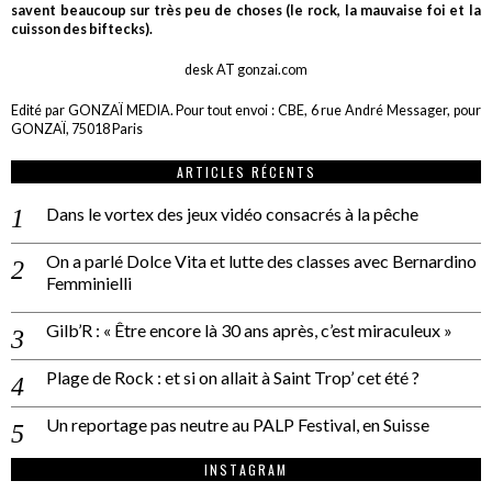
savent beaucoup sur très peu de choses (le rock, la mauvaise foi et la
cuisson des biftecks).
desk AT gonzai.com
Edité par GONZAÏ MEDIA. Pour tout envoi : CBE, 6 rue André Messager, pour
GONZAÏ, 75018 Paris
ARTICLES RÉCENTS
Dans le vortex des jeux vidéo consacrés à la pêche
On a parlé Dolce Vita et lutte des classes avec Bernardino
Femminielli
Gilb’R : « Être encore là 30 ans après, c’est miraculeux »
Plage de Rock : et si on allait à Saint Trop’ cet été ?
Un reportage pas neutre au PALP Festival, en Suisse
INSTAGRAM