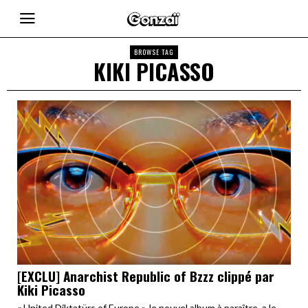
BROWSE TAG
KIKI PICASSO
[EXCLU] Anarchist Republic of Bzzz clippé par
Kiki Picasso
« United Diktatürs of Europe », le nouvel album à paraître, a le