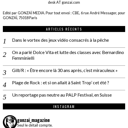
desk AT gonzai.com
Edité par GONZAÏ MEDIA. Pour tout envoi : CBE, 6 rue André Messager, pour
GONZAÏ, 75018 Paris
ARTICLES RÉCENTS
Dans le vortex des jeux vidéo consacrés à la pêche
On a parlé Dolce Vita et lutte des classes avec Bernardino
Femminielli
Gilb’R : « Être encore là 30 ans après, c’est miraculeux »
Plage de Rock : et si on allait à Saint Trop’ cet été ?
Un reportage pas neutre au PALP Festival, en Suisse
INSTAGRAM
gonzai_magazine
Seul le détail compte.