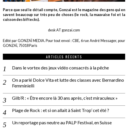
Parce que seul le détail compte, Gonzaï est le magazine des gens qui en
savent beaucoup sur très peu de choses (le rock, la mauvaise foi et la
cuisson des biftecks).
desk AT gonzai.com
Edité par GONZAÏ MEDIA. Pour tout envoi : CBE, 6 rue André Messager, pour
GONZAÏ, 75018 Paris
ARTICLES RÉCENTS
Dans le vortex des jeux vidéo consacrés à la pêche
On a parlé Dolce Vita et lutte des classes avec Bernardino
Femminielli
Gilb’R : « Être encore là 30 ans après, c’est miraculeux »
Plage de Rock : et si on allait à Saint Trop’ cet été ?
Un reportage pas neutre au PALP Festival, en Suisse