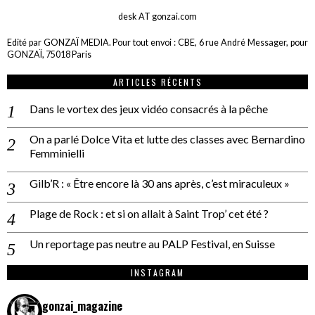
desk AT gonzai.com
Edité par GONZAÏ MEDIA. Pour tout envoi : CBE, 6 rue André Messager, pour
GONZAÏ, 75018 Paris
ARTICLES RÉCENTS
Dans le vortex des jeux vidéo consacrés à la pêche
On a parlé Dolce Vita et lutte des classes avec Bernardino
Femminielli
Gilb’R : « Être encore là 30 ans après, c’est miraculeux »
Plage de Rock : et si on allait à Saint Trop’ cet été ?
Un reportage pas neutre au PALP Festival, en Suisse
INSTAGRAM
gonzai_magazine