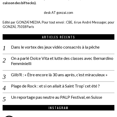
cuisson des biftecks).
desk AT gonzai.com
Edité par GONZAÏ MEDIA. Pour tout envoi : CBE, 6 rue André Messager, pour
GONZAÏ, 75018 Paris
ARTICLES RÉCENTS
Dans le vortex des jeux vidéo consacrés à la pêche
On a parlé Dolce Vita et lutte des classes avec Bernardino
Femminielli
Gilb’R : « Être encore là 30 ans après, c’est miraculeux »
Plage de Rock : et si on allait à Saint Trop’ cet été ?
Un reportage pas neutre au PALP Festival, en Suisse
INSTAGRAM