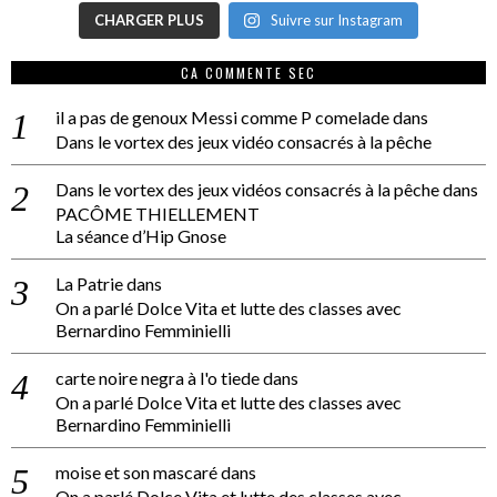
CHARGER PLUS
Suivre sur Instagram
CA COMMENTE SEC
il a pas de genoux Messi comme P comelade
dans
Dans le vortex des jeux vidéo consacrés à la pêche
Dans le vortex des jeux vidéos consacrés à la pêche
dans
PACÔME THIELLEMENT
La séance d’Hip Gnose
La Patrie
dans
On a parlé Dolce Vita et lutte des classes avec
Bernardino Femminielli
carte noire negra à l'o tiede
dans
On a parlé Dolce Vita et lutte des classes avec
Bernardino Femminielli
moise et son mascaré
dans
On a parlé Dolce Vita et lutte des classes avec