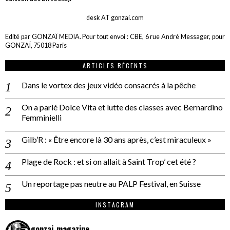
desk AT gonzai.com
Edité par GONZAÏ MEDIA. Pour tout envoi : CBE, 6 rue André Messager, pour
GONZAÏ, 75018 Paris
ARTICLES RÉCENTS
Dans le vortex des jeux vidéo consacrés à la pêche
On a parlé Dolce Vita et lutte des classes avec Bernardino
Femminielli
Gilb’R : « Être encore là 30 ans après, c’est miraculeux »
Plage de Rock : et si on allait à Saint Trop’ cet été ?
Un reportage pas neutre au PALP Festival, en Suisse
INSTAGRAM
gonzai_magazine