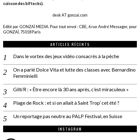
cuisson des biftecks).
desk AT gonzai.com
Edité par GONZAÏ MEDIA. Pour tout envoi : CBE, 6 rue André Messager, pour
GONZAÏ, 75018 Paris
ARTICLES RÉCENTS
Dans le vortex des jeux vidéo consacrés à la pêche
On a parlé Dolce Vita et lutte des classes avec Bernardino
Femminielli
Gilb’R : « Être encore là 30 ans après, c’est miraculeux »
Plage de Rock : et si on allait à Saint Trop’ cet été ?
Un reportage pas neutre au PALP Festival, en Suisse
INSTAGRAM