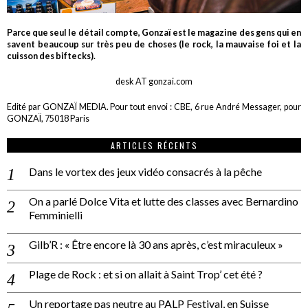
Parce que seul le détail compte, Gonzaï est le magazine des gens qui en
savent beaucoup sur très peu de choses (le rock, la mauvaise foi et la
cuisson des biftecks).
desk AT gonzai.com
Edité par GONZAÏ MEDIA. Pour tout envoi : CBE, 6 rue André Messager, pour
GONZAÏ, 75018 Paris
ARTICLES RÉCENTS
Dans le vortex des jeux vidéo consacrés à la pêche
On a parlé Dolce Vita et lutte des classes avec Bernardino
Femminielli
Gilb’R : « Être encore là 30 ans après, c’est miraculeux »
Plage de Rock : et si on allait à Saint Trop’ cet été ?
Un reportage pas neutre au PALP Festival, en Suisse