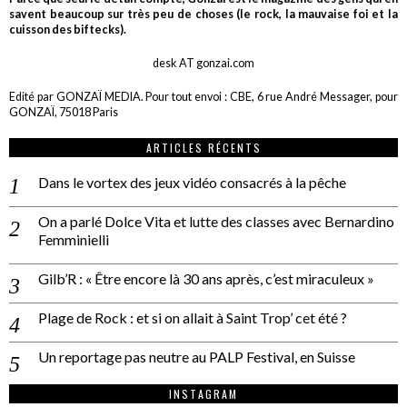
savent beaucoup sur très peu de choses (le rock, la mauvaise foi et la
cuisson des biftecks).
desk AT gonzai.com
Edité par GONZAÏ MEDIA. Pour tout envoi : CBE, 6 rue André Messager, pour
GONZAÏ, 75018 Paris
ARTICLES RÉCENTS
Dans le vortex des jeux vidéo consacrés à la pêche
On a parlé Dolce Vita et lutte des classes avec Bernardino
Femminielli
Gilb’R : « Être encore là 30 ans après, c’est miraculeux »
Plage de Rock : et si on allait à Saint Trop’ cet été ?
Un reportage pas neutre au PALP Festival, en Suisse
INSTAGRAM