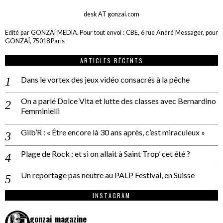
desk AT gonzai.com
Edité par GONZAÏ MEDIA. Pour tout envoi : CBE, 6 rue André Messager, pour
GONZAÏ, 75018 Paris
ARTICLES RÉCENTS
Dans le vortex des jeux vidéo consacrés à la pêche
On a parlé Dolce Vita et lutte des classes avec Bernardino
Femminielli
Gilb’R : « Être encore là 30 ans après, c’est miraculeux »
Plage de Rock : et si on allait à Saint Trop’ cet été ?
Un reportage pas neutre au PALP Festival, en Suisse
INSTAGRAM
gonzai_magazine