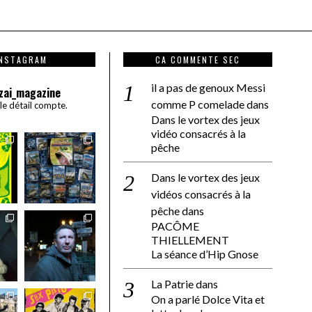
INSTAGRAM
CA COMMENTE SEC
il a pas de genoux Messi
zai_magazine
comme P comelade
dans
 le détail compte.
Dans le vortex des jeux
vidéo consacrés à la
pêche
Dans le vortex des jeux
vidéos consacrés à la
pêche
dans
PACÔME
THIELLEMENT
La séance d’Hip Gnose
La Patrie
dans
On a parlé Dolce Vita et