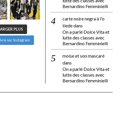
lutte des classes avec
Bernardino Femminielli
carte noire negra à l'o
tiede
dans
ARGER PLUS
On a parlé Dolce Vita et
lutte des classes avec
ivre sur Instagram
Bernardino Femminielli
moise et son mascaré
dans
On a parlé Dolce Vita et
lutte des classes avec
Bernardino Femminielli