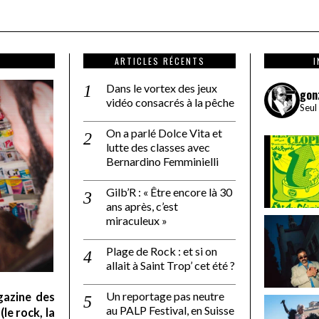
ARTICLES RÉCENTS
Dans le vortex des jeux
gon
vidéo consacrés à la pêche
Seul
On a parlé Dolce Vita et
lutte des classes avec
Bernardino Femminielli
Gilb’R : « Être encore là 30
ans après, c’est
miraculeux »
Plage de Rock : et si on
allait à Saint Trop’ cet été ?
Un reportage pas neutre
gazine des
au PALP Festival, en Suisse
le rock, la