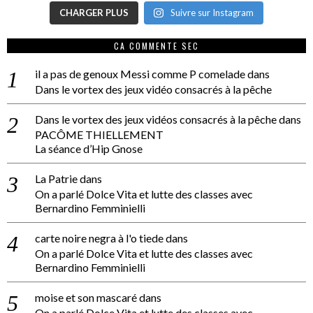
CHARGER PLUS
Suivre sur Instagram
CA COMMENTE SEC
il a pas de genoux Messi comme P comelade
dans
Dans le vortex des jeux vidéo consacrés à la pêche
Dans le vortex des jeux vidéos consacrés à la pêche
dans
PACÔME THIELLEMENT
La séance d’Hip Gnose
La Patrie
dans
On a parlé Dolce Vita et lutte des classes avec
Bernardino Femminielli
carte noire negra à l'o tiede
dans
On a parlé Dolce Vita et lutte des classes avec
Bernardino Femminielli
moise et son mascaré
dans
On a parlé Dolce Vita et lutte des classes avec