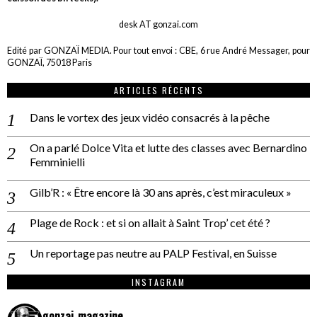
desk AT gonzai.com
Edité par GONZAÏ MEDIA. Pour tout envoi : CBE, 6 rue André Messager, pour
GONZAÏ, 75018 Paris
ARTICLES RÉCENTS
Dans le vortex des jeux vidéo consacrés à la pêche
On a parlé Dolce Vita et lutte des classes avec Bernardino
Femminielli
Gilb’R : « Être encore là 30 ans après, c’est miraculeux »
Plage de Rock : et si on allait à Saint Trop’ cet été ?
Un reportage pas neutre au PALP Festival, en Suisse
INSTAGRAM
gonzai_magazine