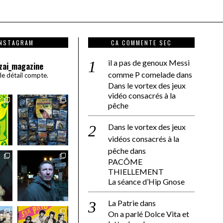
INSTAGRAM
CA COMMENTE SEC
il a pas de genoux Messi
zai_magazine
comme P comelade
dans
 le détail compte.
Dans le vortex des jeux
vidéo consacrés à la
pêche
Dans le vortex des jeux
vidéos consacrés à la
pêche
dans
PACÔME
THIELLEMENT
La séance d’Hip Gnose
La Patrie
dans
On a parlé Dolce Vita et