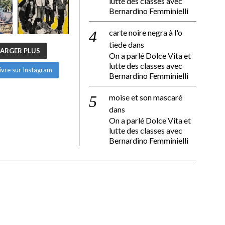
lutte des classes avec
Bernardino Femminielli
carte noire negra à l'o
tiede
dans
ARGER PLUS
On a parlé Dolce Vita et
lutte des classes avec
ivre sur Instagram
Bernardino Femminielli
moise et son mascaré
dans
On a parlé Dolce Vita et
lutte des classes avec
Bernardino Femminielli