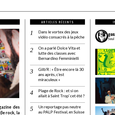
ARTICLES RÉCENTS
Dans le vortex des jeux
gon
vidéo consacrés à la pêche
Seul
On a parlé Dolce Vita et
lutte des classes avec
Bernardino Femminielli
Gilb’R : « Être encore là 30
ans après, c’est
miraculeux »
Plage de Rock : et si on
allait à Saint Trop’ cet été ?
Un reportage pas neutre
gazine des
au PALP Festival, en Suisse
le rock, la