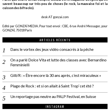
savent beaucoup sur très peu de choses (le rock, la mauvaise foi et la
cuisson des biftecks).
desk AT gonzai.com
Edité par GONZAÏ MEDIA. Pour tout envoi : CBE, 6 rue André Messager, pour
GONZAÏ, 75018 Paris
ARTICLES RÉCENTS
Dans le vortex des jeux vidéo consacrés à la pêche
On a parlé Dolce Vita et lutte des classes avec Bernardino
Femminielli
Gilb’R : « Être encore là 30 ans après, c’est miraculeux »
Plage de Rock : et si on allait à Saint Trop’ cet été ?
Un reportage pas neutre au PALP Festival, en Suisse
INSTAGRAM