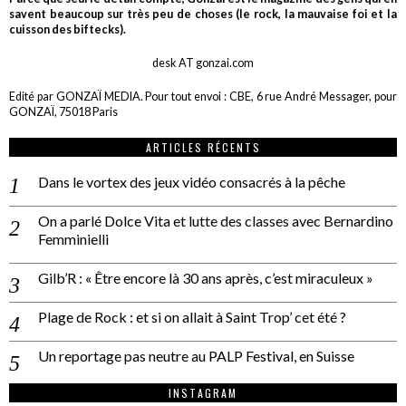
savent beaucoup sur très peu de choses (le rock, la mauvaise foi et la
cuisson des biftecks).
desk AT gonzai.com
Edité par GONZAÏ MEDIA. Pour tout envoi : CBE, 6 rue André Messager, pour
GONZAÏ, 75018 Paris
ARTICLES RÉCENTS
Dans le vortex des jeux vidéo consacrés à la pêche
On a parlé Dolce Vita et lutte des classes avec Bernardino
Femminielli
Gilb’R : « Être encore là 30 ans après, c’est miraculeux »
Plage de Rock : et si on allait à Saint Trop’ cet été ?
Un reportage pas neutre au PALP Festival, en Suisse
INSTAGRAM