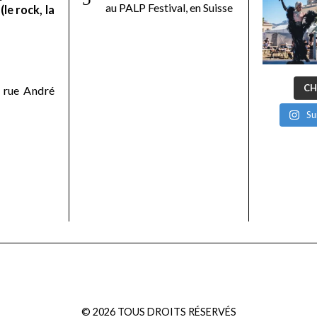
au PALP Festival, en Suisse
le rock, la
CH
 rue André
Su
©
2026
TOUS DROITS RÉSERVÉS