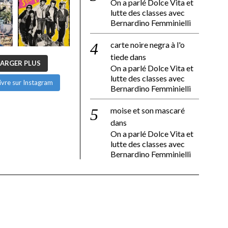
On a parlé Dolce Vita et
lutte des classes avec
Bernardino Femminielli
carte noire negra à l'o
tiede
dans
ARGER PLUS
On a parlé Dolce Vita et
lutte des classes avec
ivre sur Instagram
Bernardino Femminielli
moise et son mascaré
dans
On a parlé Dolce Vita et
lutte des classes avec
Bernardino Femminielli