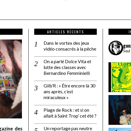
ARTICLES RÉCENTS
Dans le vortex des jeux
gon
vidéo consacrés à la pêche
Seul
On a parlé Dolce Vita et
lutte des classes avec
Bernardino Femminielli
Gilb’R : « Être encore là 30
ans après, c’est
miraculeux »
Plage de Rock : et si on
allait à Saint Trop’ cet été ?
Un reportage pas neutre
gazine des