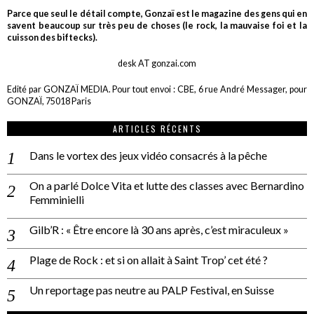
Parce que seul le détail compte, Gonzaï est le magazine des gens qui en
savent beaucoup sur très peu de choses (le rock, la mauvaise foi et la
cuisson des biftecks).
desk AT gonzai.com
Edité par GONZAÏ MEDIA. Pour tout envoi : CBE, 6 rue André Messager, pour
GONZAÏ, 75018 Paris
ARTICLES RÉCENTS
Dans le vortex des jeux vidéo consacrés à la pêche
On a parlé Dolce Vita et lutte des classes avec Bernardino
Femminielli
Gilb’R : « Être encore là 30 ans après, c’est miraculeux »
Plage de Rock : et si on allait à Saint Trop’ cet été ?
Un reportage pas neutre au PALP Festival, en Suisse