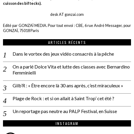
cuisson des biftecks).
desk AT gonzai.com
Edité par GONZAÏ MEDIA. Pour tout envoi : CBE, 6 rue André Messager, pour
GONZAÏ, 75018 Paris
ARTICLES RÉCENTS
Dans le vortex des jeux vidéo consacrés à la pêche
On a parlé Dolce Vita et lutte des classes avec Bernardino
Femminielli
Gilb’R : « Être encore là 30 ans après, c’est miraculeux »
Plage de Rock : et si on allait à Saint Trop’ cet été ?
Un reportage pas neutre au PALP Festival, en Suisse
INSTAGRAM