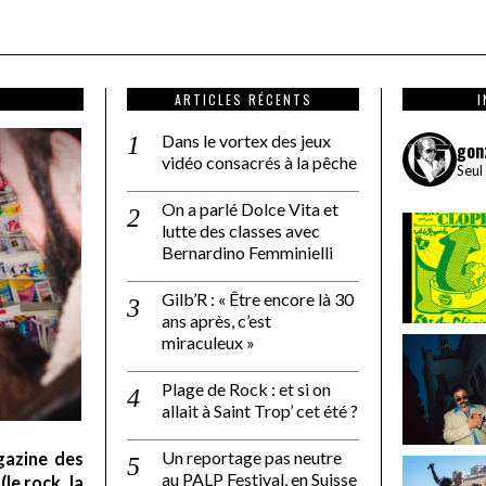
ARTICLES RÉCENTS
Dans le vortex des jeux
gon
vidéo consacrés à la pêche
Seul
On a parlé Dolce Vita et
lutte des classes avec
Bernardino Femminielli
Gilb’R : « Être encore là 30
ans après, c’est
miraculeux »
Plage de Rock : et si on
allait à Saint Trop’ cet été ?
Un reportage pas neutre
gazine des
au PALP Festival, en Suisse
le rock, la