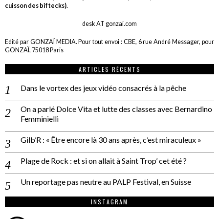
cuisson des biftecks).
desk AT gonzai.com
Edité par GONZAÏ MEDIA. Pour tout envoi : CBE, 6 rue André Messager, pour
GONZAÏ, 75018 Paris
ARTICLES RÉCENTS
Dans le vortex des jeux vidéo consacrés à la pêche
On a parlé Dolce Vita et lutte des classes avec Bernardino
Femminielli
Gilb’R : « Être encore là 30 ans après, c’est miraculeux »
Plage de Rock : et si on allait à Saint Trop’ cet été ?
Un reportage pas neutre au PALP Festival, en Suisse
INSTAGRAM