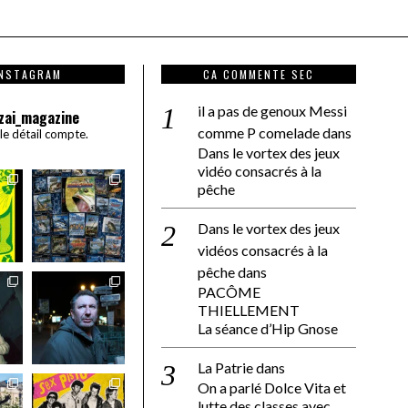
INSTAGRAM
CA COMMENTE SEC
il a pas de genoux Messi
zai_magazine
comme P comelade
dans
 le détail compte.
Dans le vortex des jeux
vidéo consacrés à la
pêche
Dans le vortex des jeux
vidéos consacrés à la
pêche
dans
PACÔME
THIELLEMENT
La séance d’Hip Gnose
La Patrie
dans
On a parlé Dolce Vita et
lutte des classes avec