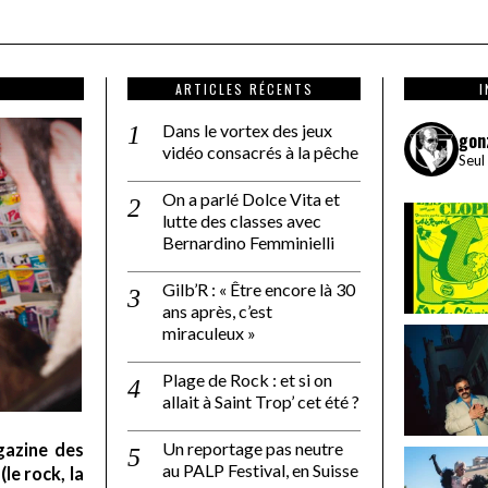
ARTICLES RÉCENTS
Dans le vortex des jeux
gon
vidéo consacrés à la pêche
Seul
On a parlé Dolce Vita et
lutte des classes avec
Bernardino Femminielli
Gilb’R : « Être encore là 30
ans après, c’est
miraculeux »
Plage de Rock : et si on
allait à Saint Trop’ cet été ?
Un reportage pas neutre
gazine des
au PALP Festival, en Suisse
le rock, la