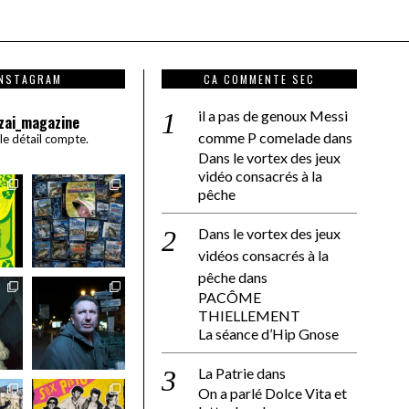
INSTAGRAM
CA COMMENTE SEC
il a pas de genoux Messi
zai_magazine
comme P comelade
dans
 le détail compte.
Dans le vortex des jeux
vidéo consacrés à la
pêche
Dans le vortex des jeux
vidéos consacrés à la
pêche
dans
PACÔME
THIELLEMENT
La séance d’Hip Gnose
La Patrie
dans
On a parlé Dolce Vita et