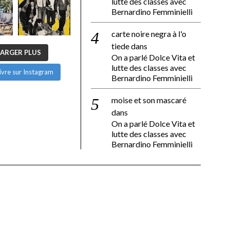
lutte des classes avec
Bernardino Femminielli
carte noire negra à l'o
tiede
dans
ARGER PLUS
On a parlé Dolce Vita et
lutte des classes avec
ivre sur Instagram
Bernardino Femminielli
moise et son mascaré
dans
On a parlé Dolce Vita et
lutte des classes avec
Bernardino Femminielli