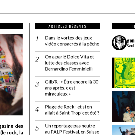
ARTICLES RÉCENTS
Dans le vortex des jeux
gon
vidéo consacrés à la pêche
Seul
On a parlé Dolce Vita et
lutte des classes avec
Bernardino Femminielli
Gilb’R : « Être encore là 30
ans après, c’est
miraculeux »
Plage de Rock : et si on
allait à Saint Trop’ cet été ?
Un reportage pas neutre
gazine des
au PALP Festival, en Suisse
le rock, la