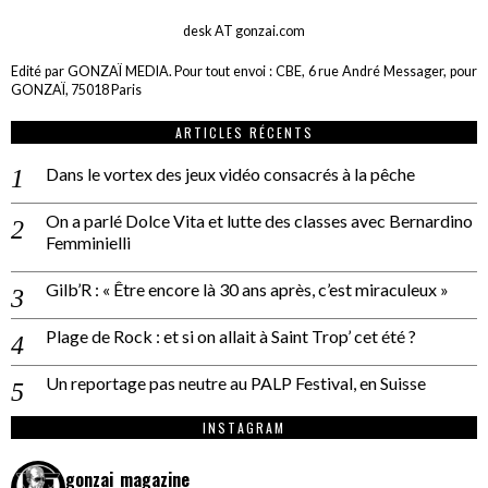
desk AT gonzai.com
Edité par GONZAÏ MEDIA. Pour tout envoi : CBE, 6 rue André Messager, pour
GONZAÏ, 75018 Paris
ARTICLES RÉCENTS
Dans le vortex des jeux vidéo consacrés à la pêche
On a parlé Dolce Vita et lutte des classes avec Bernardino
Femminielli
Gilb’R : « Être encore là 30 ans après, c’est miraculeux »
Plage de Rock : et si on allait à Saint Trop’ cet été ?
Un reportage pas neutre au PALP Festival, en Suisse
INSTAGRAM
gonzai_magazine