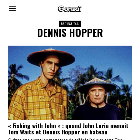
BROWSE TAG
DENNIS HOPPER
« Fishing with John » : quand John Lurie menait
Tom Waits et Dennis Hopper en bateau
Quinze ans avant les monstres de téléréalité que sont The