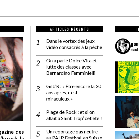
ARTICLES RÉCENTS
Dans le vortex des jeux
gon
vidéo consacrés à la pêche
Seul
On a parlé Dolce Vita et
lutte des classes avec
Bernardino Femminielli
Gilb’R : « Être encore là 30
ans après, c’est
miraculeux »
Plage de Rock : et si on
allait à Saint Trop’ cet été ?
Un reportage pas neutre
gazine des
au PALP Festival, en Suisse
le rock, la