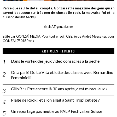
Parce que seul le détail compte, Gonzaï est le magazine des gens qui en
savent beaucoup sur très peu de choses (le rock, la mauvaise foi et la
cuisson des biftecks).
desk AT gonzai.com
Edité par GONZAÏ MEDIA. Pour tout envoi : CBE, 6 rue André Messager, pour
GONZAÏ, 75018 Paris
ARTICLES RÉCENTS
Dans le vortex des jeux vidéo consacrés à la pêche
On a parlé Dolce Vita et lutte des classes avec Bernardino
Femminielli
Gilb’R : « Être encore là 30 ans après, c’est miraculeux »
Plage de Rock : et si on allait à Saint Trop’ cet été ?
Un reportage pas neutre au PALP Festival, en Suisse