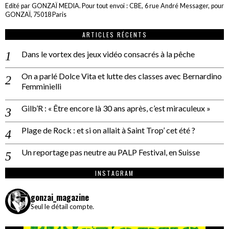
Edité par GONZAÏ MEDIA. Pour tout envoi : CBE, 6 rue André Messager, pour
GONZAÏ, 75018 Paris
ARTICLES RÉCENTS
Dans le vortex des jeux vidéo consacrés à la pêche
On a parlé Dolce Vita et lutte des classes avec Bernardino
Femminielli
Gilb’R : « Être encore là 30 ans après, c’est miraculeux »
Plage de Rock : et si on allait à Saint Trop’ cet été ?
Un reportage pas neutre au PALP Festival, en Suisse
INSTAGRAM
gonzai_magazine
Seul le détail compte.