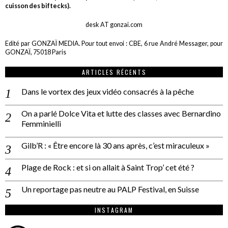
cuisson des biftecks).
desk AT gonzai.com
Edité par GONZAÏ MEDIA. Pour tout envoi : CBE, 6 rue André Messager, pour
GONZAÏ, 75018 Paris
ARTICLES RÉCENTS
Dans le vortex des jeux vidéo consacrés à la pêche
On a parlé Dolce Vita et lutte des classes avec Bernardino
Femminielli
Gilb’R : « Être encore là 30 ans après, c’est miraculeux »
Plage de Rock : et si on allait à Saint Trop’ cet été ?
Un reportage pas neutre au PALP Festival, en Suisse
INSTAGRAM