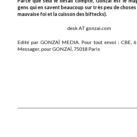
Parce que seul le détail compte, Gonzaï est le ma
gens qui en savent beaucoup sur très peu de choses (
mauvaise foi et la cuisson des biftecks).
desk AT gonzai.com
Edité par GONZAÏ MEDIA. Pour tout envoi : CBE, 6
Messager, pour GONZAÏ, 75018 Paris