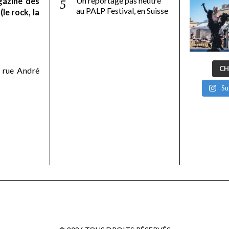
Un reportage pas neutre
gazine des
au PALP Festival, en Suisse
le rock, la
CH
 rue André
Su