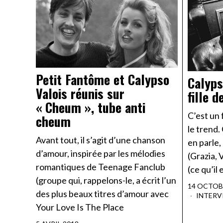
Petit Fantôme et Calypso
Calyps
Valois réunis sur
fille 
« Cheum », tube anti
C’est un 
cheum
le trend.
Avant tout, il s’agit d’une chanson
en parle,
d’amour, inspirée par les mélodies
(Grazia, 
romantiques de Teenage Fanclub
(ce qu’il 
(groupe qui, rappelons-le, a écrit l’un
14 OCTOB
des plus beaux titres d’amour avec
INTERV
Your Love Is The Place