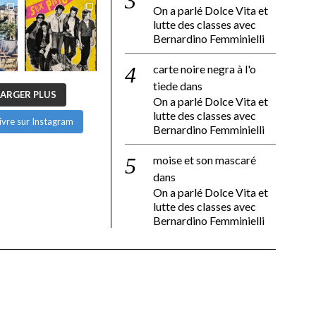
On a parlé Dolce Vita et
lutte des classes avec
Bernardino Femminielli
carte noire negra à l'o
tiede
dans
ARGER PLUS
On a parlé Dolce Vita et
lutte des classes avec
ivre sur Instagram
Bernardino Femminielli
moise et son mascaré
dans
On a parlé Dolce Vita et
lutte des classes avec
Bernardino Femminielli