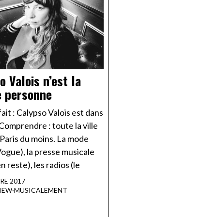
o Valois n’est la
de personne
fait : Calypso Valois est dans
 Comprendre : toute la ville
 Paris du moins. La mode
Vogue), la presse musicale
en reste), les radios (le
RE 2017
IEW
·
MUSICALEMENT