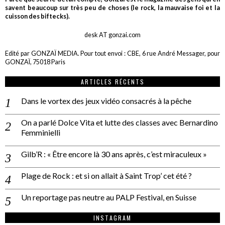
savent beaucoup sur très peu de choses (le rock, la mauvaise foi et la
cuisson des biftecks).
desk AT gonzai.com
Edité par GONZAÏ MEDIA. Pour tout envoi : CBE, 6 rue André Messager, pour
GONZAÏ, 75018 Paris
ARTICLES RÉCENTS
Dans le vortex des jeux vidéo consacrés à la pêche
On a parlé Dolce Vita et lutte des classes avec Bernardino
Femminielli
Gilb’R : « Être encore là 30 ans après, c’est miraculeux »
Plage de Rock : et si on allait à Saint Trop’ cet été ?
Un reportage pas neutre au PALP Festival, en Suisse
INSTAGRAM