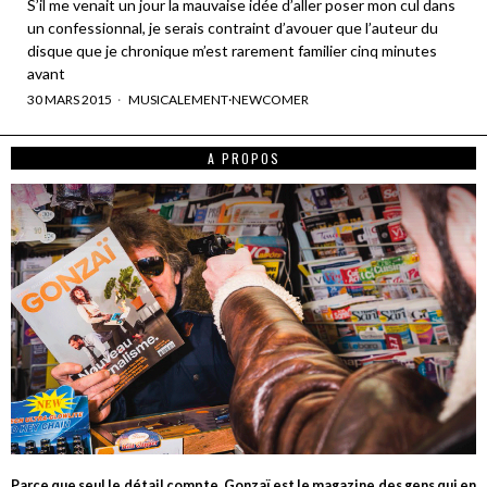
S’il me venait un jour la mauvaise idée d’aller poser mon cul dans
un confessionnal, je serais contraint d’avouer que l’auteur du
disque que je chronique m’est rarement familier cinq minutes
avant
30 MARS 2015
MUSICALEMENT
·
NEWCOMER
A PROPOS
Parce que seul le détail compte, Gonzaï est le magazine des gens qui en